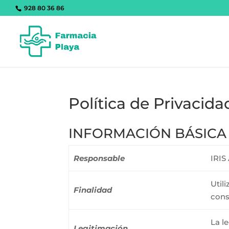
928 80 36 86
Política de Privacida
INFORMACIÓN BÁSICA
Responsable
IRI
Util
Finalidad
cons
La l
Legitimación